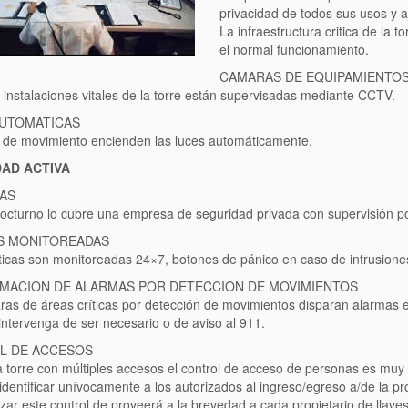
privacidad de todos sus usos y a
La infraestructura critica de la 
el normal funcionamiento.
CAMARAS DE EQUIPAMIENTO
 instalaciones vitales de la torre están supervisadas mediante CCTV.
AUTOMATICAS
 de movimiento encienden las luces automáticamente.
AD ACTIVA
AS
nocturno lo cubre una empresa de seguridad privada con supervisión po
S MONITOREADAS
ticas son monitoreadas 24×7, botones de pánico en caso de intrusione
MACION DE ALARMAS POR DETECCION DE MOVIMIENTOS
as de áreas críticas por detección de movimientos disparan alarmas e
intervenga de ser necesario o de aviso al 911.
L DE ACCESOS
a torre con múltiples accesos el control de acceso de personas es muy di
identificar unívocamente a los autorizados al ingreso/egreso a/de la p
izar este control de proveerá a la brevedad a cada propietario de lla