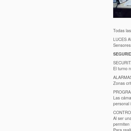
Todas las
LUCES 
Sensores
SEGURID
SECURIT
El turno 
ALARMA
Zonas cri
PROGRA
Las cámar
personal 
CONTRO
Al ser un
permiten 
Para real