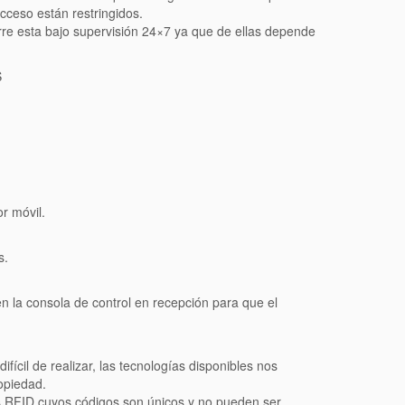
cceso están restringidos.
torre esta bajo supervisión 24×7 ya que de ellas depende
S
r móvil.
s.
n la consola de control en recepción para que el
fícil de realizar, las tecnologías disponibles nos
ropiedad.
ves RFID cuyos códigos son únicos y no pueden ser