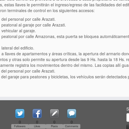
s, estas llaves le permitirán el ingreso/egreso de las facilidades del e
aron terminales de control en los siguientes accesos:
 del personal por calle Arazati.
 peatonal al garaje por calle Arazati.
 vehicular al garaje.
 peatonal por calle Amazonas, esta puerta se bloquea automáticamente
lateral del edificio.
 a llaves de apartamentos y áreas críticas, la apertura del armario don
tos y otras solo permite su apertura desde las 9 Hs. hasta la 18 Hs. 
camente registra los movimientos dentro del mismo. Las copias allí gu
 del personal por calle Arazati.
 del garaje para peatones y bicicletas, los vehículos serán detectados
S
0
0
0
0
Followers
Likes
Posts
Comments